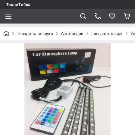
ТехноТо4ка
Товари та послуги
Автотовари
Інші автотовари
Ун