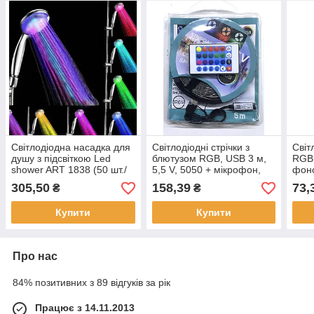
Світлодіодна насадка для
Світлодіодні стрічки з
Світ
душу з підсвіткою Led
блютузом RGB, USB 3 м,
RGB 
shower ART 1838 (50 шт./
5,5 V, 5050 + мікрофон,
фоно
ясть)
музичний ART 109 (100)
теле
305,50
158,39
73,
₴
₴
Купити
Купити
Про нас
84% позитивних з 89 відгуків за рік
Працює з 14.11.2013