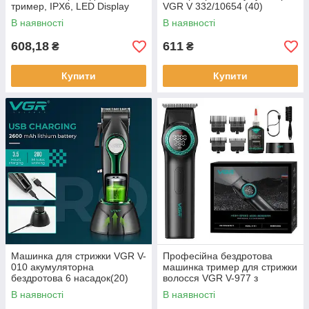
тример, IPX6, LED Display
VGR V 332/10654 (40)
(20)
В наявності
В наявності
608,18
611
₴
₴
Купити
Купити
Машинка для стрижки VGR V-
Професійна бездротова
010 акумуляторна
машинка тример для стрижки
бездротова 6 насадок(20)
волосся VGR V-977 з
зарядною базою (20)
В наявності
В наявності