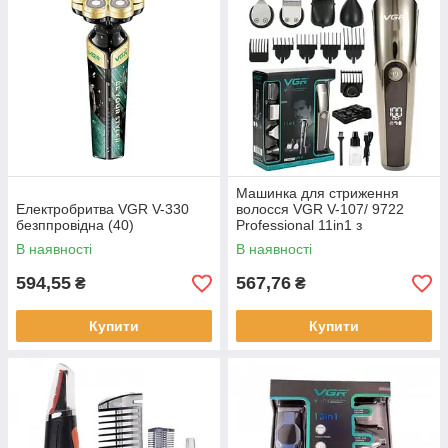
Машинка для стриження
Електробритва VGR V-330
волосся VGR V-107/ 9722
безппровідна (40)
Professional 11in1 з
акумулятором (40)
В наявності
В наявності
594,55
567,76
₴
₴
Купити
Купити