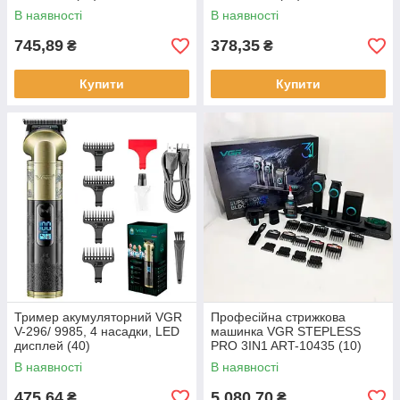
В наявності
В наявності
745,89
378,35
₴
₴
Купити
Купити
Тример акумуляторний VGR
Професійна стрижкова
V-296/ 9985, 4 насадки, LED
машинка VGR STEPLESS
дисплей (40)
PRO 3IN1 ART-10435 (10)
В наявності
В наявності
475,64
5 080,70
₴
₴