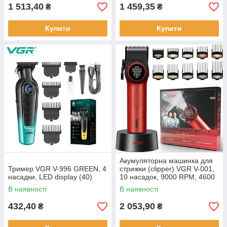
1 513,40
1 459,35
₴
₴
Купити
Купити
Акумуляторна машинка для
Тример VGR V-996 GREEN, 4
стрижки (clipper) VGR V-001,
насадки, LED display (40)
10 насадок, 9000 RPM, 4600
mAh, LED light, LED
В наявності
В наявності
432,40
2 053,90
₴
₴