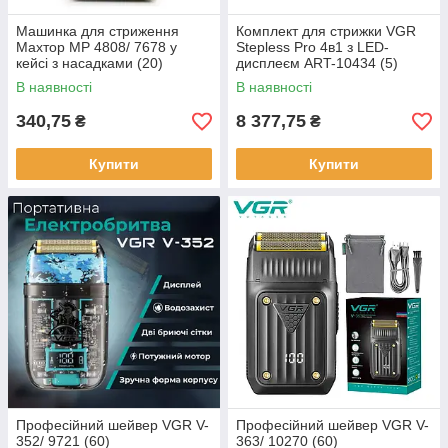
Машинка для стриження
Комплект для стрижки VGR
Mахтор MP 4808/ 7678 у
Stepless Pro 4в1 з LED-
кейсі з насадками (20)
дисплеєм ART-10434 (5)
В наявності
В наявності
340,75
8 377,75
₴
₴
Купити
Купити
Професійний шейвер VGR V-
Професійний шейвер VGR V-
352/ 9721 (60)
363/ 10270 (60)