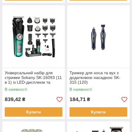
Універсальний набір для
Тример для носа та вух з
стрижки Sokany SK-16093 (11
додатковою насадкою SK-
в 1) із LED-дисплеєм та
315 (120)
підставко (20)
В наявності
В наявності
839,42
184,71
₴
₴
Купити
Купити