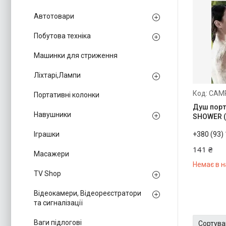
Автотовари
Побутова техніка
Машинки для стриження
Ліхтарі,Лампи
CAMP
Портативні колонки
Душ порт
Навушники
SHOWER (
Іграшки
+380 (93)
141 ₴
Масажери
Немає в н
TV Shop
Відеокамери, Відеореєстратори
та сигналізації
Ваги підлогові