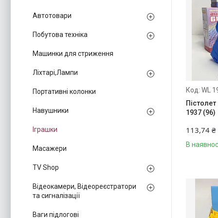
Автотовари
Побутова техніка
Машинки для стриження
Ліхтарі,Лампи
WL 1
Портативні колонки
Пістолет
Навушники
1937 (96)
113,74 ₴
Іграшки
В наявнос
Масажери
TV Shop
Відеокамери, Відеореєстратори
та сигналізації
Ваги підлогові