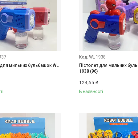
937
WL 1938
 для мильних бульбашок WL
Пістолет для мильних бул
1938 (96)
124,55 ₴
ті
В наявності