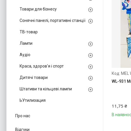
Товари для бізнесу
Сонячні панелі, портативні станції
ТВ-товар
Лампи
Аудіо
Краса, здоров'я і спорт
MEL 
Дитячі товари
WL-931 М
Штативи та кільцеві лампи
ЬУтилизация
11,75 ₴
В наявнос
Про нас
Відгуки