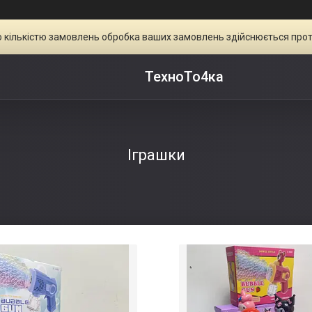
ою кількістю замовлень обробка ваших замовлень здійснюється прот
ТехноТо4ка
Іграшки