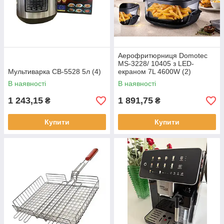
Аерофритюрниця Domotec
MS-3228/ 10405 з LED-
Мультиварка СВ-5528 5л (4)
екраном 7L 4600W (2)
В наявності
В наявності
1 243,15
1 891,75
₴
₴
Купити
Купити