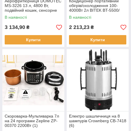
Аерофритюрниця DOMOTEC
Кондиціонер портативний
MS-3226 13 л, 4800 Вт,
обігрів/охолодження 100-
подвійний кошик, сенсорне
4000Вт 2л BITEK BT-5500/
керування (1)
5358 (4)
В наявності
В наявності
3 134,90
2 213,23
₴
₴
Купити
Купити
Скороварка-Мультиварка 7л
Електро шашличниця на 8
на 24 програми Zepline ZP-
шампурів Crownberg CB-7418
00370 2200Вт (1)
(6)