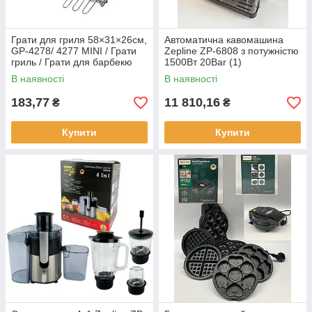
Грати для гриля 58×31×26см,
Автоматична кавомашина
GP-4278/ 4277 MINI / Грати
Zepline ZP-6808 з потужністю
гриль / Грати для барбекю
1500Вт 20Bar (1)
(24)
В наявності
В наявності
183,77
11 810,16
₴
₴
Купити
Купити