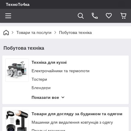
ТехноТо4ка
Товари та послуги
Побутова техніка
Побутова техніка
Техніка для кухні
Електрочайники та термопоти
Тостери
Блендери
Ваги кухонні
Показати все
Вафельниці та бутербродниці
Грилі та електрошашличниці
Товари для догляду за будинком та одягом
Кавоварки та кавомашини
Машинки для видалення ковтунців з одягу
Кавомолки
Пральні машинки