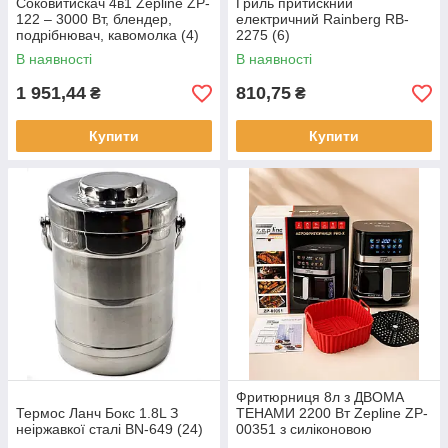
Соковитискач 4в1 Zepline ZP-
Гриль притискний
122 – 3000 Вт, блендер,
електричний Rainberg RB-
подрібнювач, кавомолка (4)
2275 (6)
В наявності
В наявності
1 951,44
810,75
₴
₴
Купити
Купити
Фритюрниця 8л з ДВОМА
Термос Ланч Бокс 1.8L З
ТЕНАМИ 2200 Вт Zepline ZP-
неіржавкої сталі BN-649 (24)
00351 з силіконовою
формою в комплекті