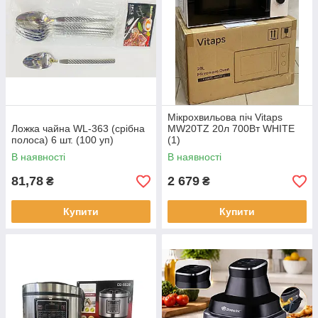
Мікрохвильова піч Vitaps
Ложка чайна WL-363 (срібна
MW20TZ 20л 700Вт WHITE
полоса) 6 шт. (100 уп)
(1)
В наявності
В наявності
81,78
2 679
₴
₴
Купити
Купити