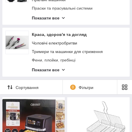
М'ясорубки
Праски та прасувальні системи
Побутові кухонні плити
Пилососи
Показати все
Міксери
Швейне обладнання та аксесуари
Соковичавниці
Краса, здоров'я та догляд
Кухонні комбайни,Тістоміси
Чоловічі електробритви
Електропечі
Тримери та машинки для стриження
Фритюрниці
Фени, плойки, гребінці
Мультиварки, скороварки
Тонометр
Показати все
Млинниці,Ліщиниці
Епілятори
Шашличниці
Масажери
Сортування
0
Фільтри
Сендвічниці
Косметика
Органайзери
Пояси для схуднення