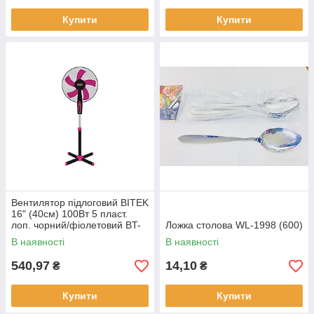
Купити
Купити
Вентилятор підлоговий BITEK
16" (40см) 100Вт 5 пласт.
лоп. чорний/фіолетовий BT-
Ложка столова WL-1998 (600)
1630BP/ 8090 (4)
В наявності
В наявності
540,97
14,10
₴
₴
Купити
Купити