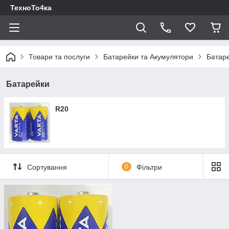
ТехноТо4ка
Товари та послуги
Батарейки та Акумулятори
Батар
Батарейки
R20
Сортування
0
Фільтри