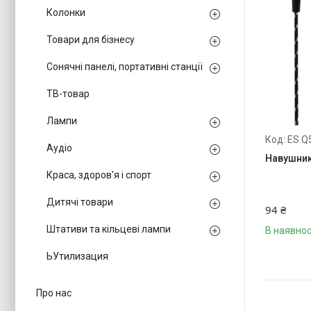
Колонки
Товари для бізнесу
Сонячні панелі, портативні станції
ТВ-товар
Лампи
ES Q
Аудіо
Навушник
Краса, здоров'я і спорт
Дитячі товари
94 ₴
Штативи та кільцеві лампи
В наявнос
ЬУтилизация
Про нас