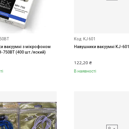
50BT
KJ 601
и вакуумні з мікрофоном
Навушники вакуумні KJ-60
-750BT (400 шт./яский)
122,20 ₴
ті
В наявності