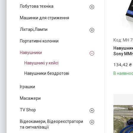
Побутова техніка
Машинки для стриження
Ліхтарі,Лампи
MH 7
Портативні колонки
Навушник
Навушники
Sony MMH
Навушникі у кейсі
134,42 ₴
Навушники бездротові
В наявнос
Іграшки
Масажери
TV Shop
Відеокамери, Відеореєстратори
та сигналізації