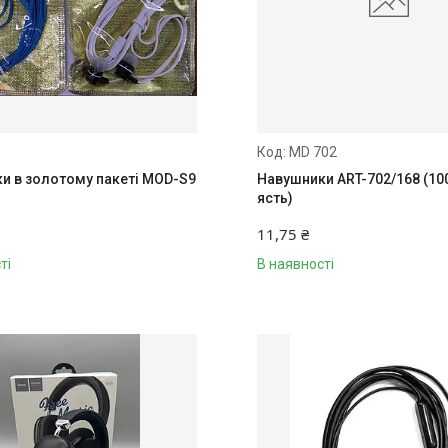
MD 702
и в золотому пакеті MOD-S9
Навушники ART-702/168 (100
ясть)
11,75 ₴
ті
В наявності