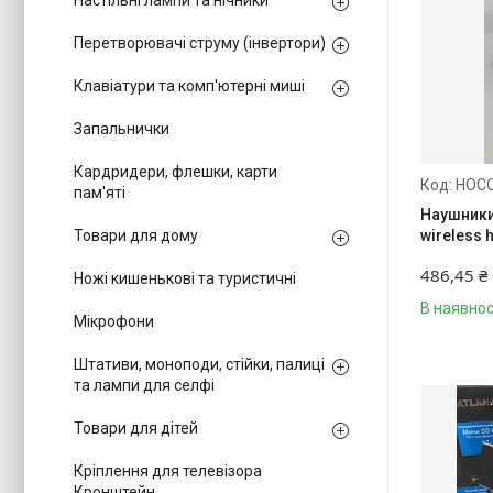
Настільні лампи та нічники
Перетворювачі струму (інвертори)
Клавіатури та комп'ютерні миші
Запальнички
Кардридери, флешки, карти
HOCO
пам'яті
Наушники
wireless
Товари для дому
486,45 ₴
Ножі кишенькові та туристичні
В наявнос
Мікрофони
Штативи, моноподи, стійки, палиці
та лампи для селфі
Товари для дітей
Кріплення для телевізора
Кронштейн