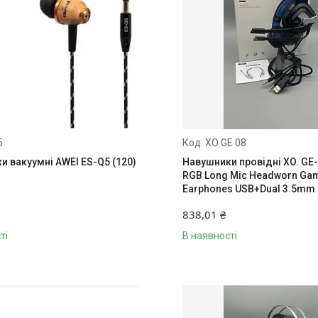
5
XO GE 08
и вакуумні AWEI ES-Q5 (120)
Навушники провідні XO. GE-0
RGB Long Mic Headworn Ga
Earphones USB+Dual 3.5mm 
838,01 ₴
ті
В наявності