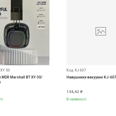
 XY 30
KJ 607
 MDR Marshall BT XY-30/
Навушники вакуумні KJ-60
)
134,42 ₴
ті
В наявності