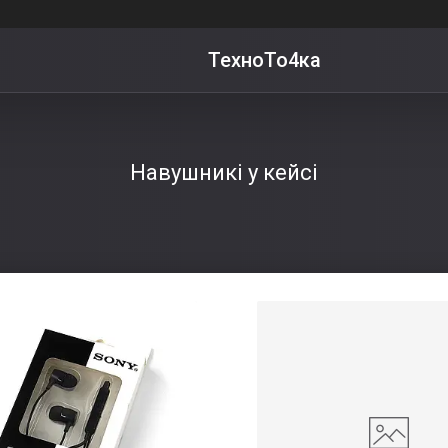
ТехноТо4ка
Навушникі у кейсі