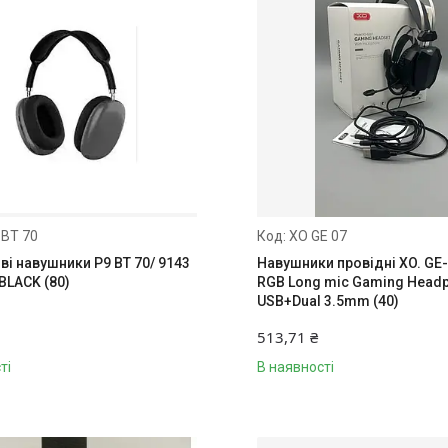
 BT 70
XO GE 07
і навушники P9 BT 70/ 9143
Навушники провідні XO. GE-0
BLACK (80)
RGB Long mic Gaming Head
USB+Dual 3.5mm (40)
513,71 ₴
ті
В наявності