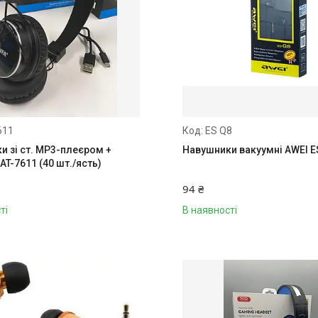
611
ES Q8
и зі ст. MP3-плеєром +
Навушники вакуумні AWEI E
 AT-7611 (40 шт./ясть)
94 ₴
ті
В наявності