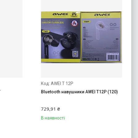
AWEI T 12P
7
Bluetooth навушники AWEI T12P (120)
729,91 ₴
В наявності