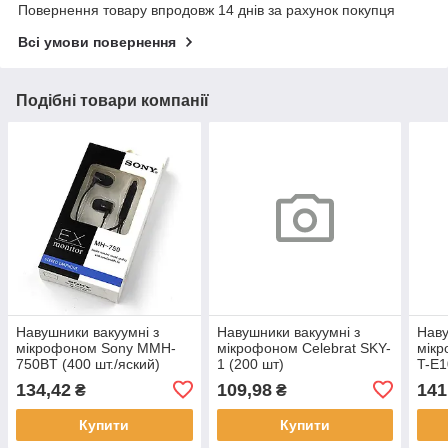
Повернення товару впродовж 14 днів за рахунок покупця
Всі умови повернення
Подібні товари компанії
Навушники вакуумні з
Навушники вакуумні з
Наву
мікрофоном Sony MMH-
мікрофоном Celebrat SKY-
мікр
750BT (400 шт./яский)
1 (200 шт)
T-E1
134,42
109,98
141
₴
₴
Купити
Купити