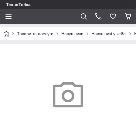
ТехноТо4ка
Товари та послуги
Навушники
Навушникі у кейсі