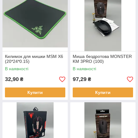
Килимок для мишки MSM X6
Миша бездротова MONSTER
(20*24*0.15)
KM 3PRO (100)
В наявності
В наявності
32,90
97,29
₴
₴
Купити
Купити