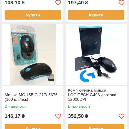
108,10
197,40
₴
₴
Купити
Купити
Комп'ютерна мишка
Мишка MOUSE G-217/ 3676
LOGITECH G403 дротова
(100 шт./яск)
12000DPI
В наявності
В наявності
146,17
352,50
₴
₴
Купити
Купити