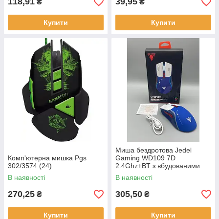
118,91
39,95
₴
₴
Купити
Купити
Миша бездротова Jedel
Комп'ютерна мишка Pgs
Gaming WD109 7D
302/3574 (24)
2.4Ghz+BT з вбудованими
акумуляторами (500mAh)
В наявності
В наявності
270,25
305,50
₴
₴
Купити
Купити