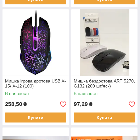
Мишка ігрова дротова USB X-
Мишка бездротова ART 5270,
15/ X-12 (100)
G132 (200 шт/яск)
В наявності
В наявності
258,50
97,29
₴
₴
Купити
Купити