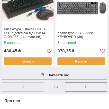
Клавіатура + пахва UKC з
LED-підсвіткою від USB M-
Клавіатура 8875/ 8888
710/4958 (24 шт./яский)
KEYBOARD (30)
В наявності
В наявності
486,45
378,35
₴
₴
Купити
Купити
Показати ще
1
/ 3
Про нас