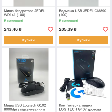
Миша бездротова JEDEL
Ведмежа USB JEDEL GM890
WD141 (100)
(100)
В наявності
В наявності
243,46
205,39
₴
₴
Купити
Купити
Миша USB Logitech G102
Комп'ютерна мишка
8000dpi з підсвічуванням
LOGITECH G407 дротова