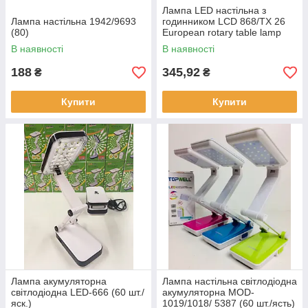
Лампа LED настільна з
Лампа настільна 1942/9693
годинником LCD 868/TX 26
(80)
European rotary table lamp
(50)
В наявності
В наявності
188
345,92
₴
₴
Купити
Купити
Лампа акумуляторна
Лампа настільна світлодіодна
світлодіодна LED-666 (60 шт./
акумуляторна MOD-
яск.)
1019/1018/ 5387 (60 шт./ясть)