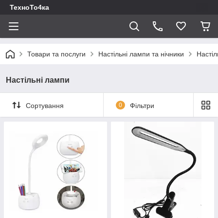
ТехноТо4ка
Товари та послуги
Настільні лампи та нічники
Настіл
Настільні лампи
Сортування
0
Фільтри