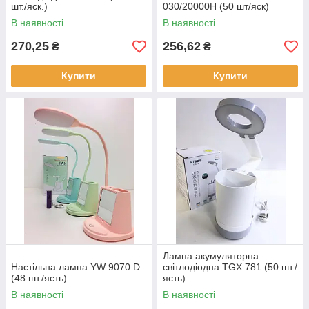
шт./яск.)
030/20000H (50 шт/яск)
В наявності
В наявності
270,25
256,62
₴
₴
Купити
Купити
Лампа акумуляторна
Настільна лампа YW 9070 D
світлодіодна TGX 781 (50 шт./
(48 шт./ясть)
ясть)
В наявності
В наявності