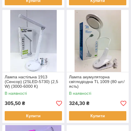
Купити
Купити
Лампа настільна 1913
Лампа акумуляторна
(Сенсор) (2SLED-5730) (2,5
світлодіодна TL 1009 (80 шт./
W) (3000-6000 K)
ясть)
(Акум-18650 1 шт (3000
В наявності
В наявності
mAh(40 шт./ящ)
305,50
324,30
₴
₴
Купити
Купити