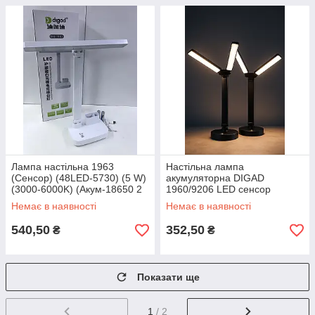
Лампа настільна 1963
Настільна лампа
(Сенсор) (48LED-5730) (5 W)
акумуляторна DIGAD
(3000-6000K) (Акум-18650 2
1960/9206 LED сенсор
шт (6000mAh) (24 шт./ясне)
BLACK (40)
Немає в наявності
Немає в наявності
540,50
352,50
₴
₴
Показати ще
1
/ 2