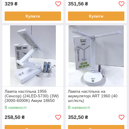
329
351,56
₴
₴
Купити
Купити
Лампа настільна 1956
Лампа настільна на
(Сенсор) (24LED-5730) (3W)
акумуляторі ART 1960 (40
(3000-6000K) Аккум 18650
шт./ясть)
2шт/6000mAh (80 шт/ящ)
В наявності
В наявності
258,50
352,50
₴
₴