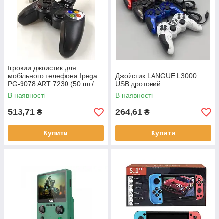
Ігровий джойстик для
мобільного телефона Ipega
Джойстик LANGUE L3000
PG-9078 ART 7230 (50 шт./
USB дротовий
ясть)
В наявності
В наявності
513,71
264,61
₴
₴
Купити
Купити