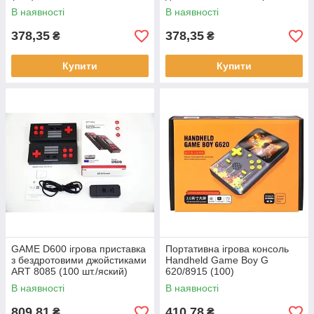
7724 (100 шт./ясть)
В наявності
В наявності
378,35
378,35
₴
₴
Купити
Купити
GAME D600 ігрова приставка
Портативна ігрова консоль
з бездротовими джойстиками
Handheld Game Boy G
ART 8085 (100 шт./яский)
620/8915 (100)
В наявності
В наявності
809,81
410,78
₴
₴