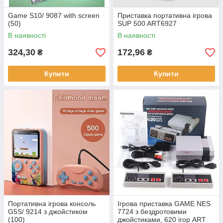
Game S10/ 9087 with screen
Приставка портативна ігрова
(50)
SUP 500 ART6927
В наявності
В наявності
324,30
172,96
₴
₴
Купити
Купити
Портативна ігрова консоль
Ігрова приставка GAME NES
G5S/ 9214 з джойстиком
7724 з бездротовими
(100)
джойстиками, 620 ігор ART