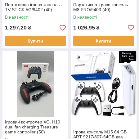
Портативна ігрова консоль
Портативна ігрова консоль
TV STICK 5G/9402 (40)
M8 PRO/9403 (40)
В наявності
В наявності
1 297,20
1 026,95
₴
₴
Купити
Купити
Ігровий контролер XO. H10
dual fan charging Treasure
game controller (50)
Ігрова консоль M15 64 GB
ART 9217/807-64GB два