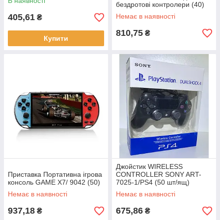
В наявності
бездротові контролери (40)
405,61
Немає в наявності
₴
810,75
₴
Купити
Джойстик WIRELESS
Приставка Портативна ігрова
CONTROLLER SONY ART-
консоль GAME X7/ 9042 (50)
7025-1/PS4 (50 шт/ящ)
Немає в наявності
Немає в наявності
937,18
675,86
₴
₴