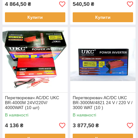
4 864,50
540,50
₴
₴
Купити
Купити
Перетворювач AC/DC UKC
Перетворювач AC/DC UKC
BR-4000M 24V/220V/
BR-3000M/4821 24 V / 220 V /
4000WAT (10 шт)
3000 WAT (10 )
В наявності
В наявності
4 136
3 877,50
₴
₴