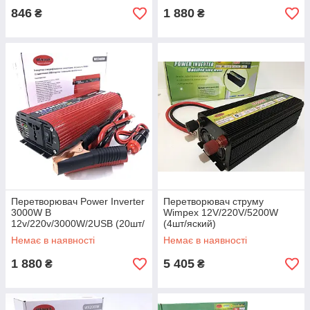
846
1 880
₴
₴
Перетворювач Power Inverter
Перетворювач струму
3000W B
Wimpex 12V/220V/5200W
12v/220v/3000W/2USB (20шт/
(4шт/яский)
яский)
Немає в наявності
Немає в наявності
1 880
5 405
₴
₴