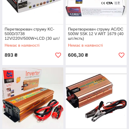
Перетворювач струму KC-
Перетворювач струму AC/DC
500D/3738
500W SSK 12 V ART 1679 (40
12V/220V/500W+LCD (30 шт./
шт./ясть)
яский)
Немає в наявності
Немає в наявності
893
606,30
₴
₴