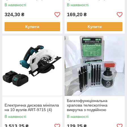
В наявності
В наявності
324,30
169,20
₴
₴
Купити
Купити
Багатофункціональна
Електрична дискова мініпила
храпова телескопічна
на 10 вузлів ART-9715 (4)
викрутка з подвійною
головкоюTOOLS 18 (120 шт./
В наявності
В наявності
ящ)
3 513,25
129,25
₴
₴