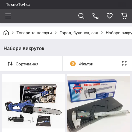
ТехноТо4ка
Товари та послуги
Город, будинок, сад
Набори викру
Набори викруток
Сортування
0
Фільтри