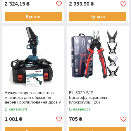
2 324,15
2 053,90
₴
₴
Купити
Купити
Акумуляторна ланцюгова
EL-8029 SJP
мініпилка для обрізання
Багатофункціональні
дерев і розпилювання дров у
плоскогубці (20)
шомодаDUC 155Z 48V (10)
В наявності
В наявності
1 081
705
₴
₴