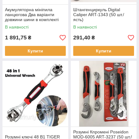
Акумуляторна мініпила
Штангенциркуль Digital
ланцюгова Два варіанти
Caliper ART-1343 (50 шт./
довжини шини в комплекті
ясть)
12" і 16" Tools ART-9639 (5)
В наявності
В наявності
1 891,75
291,40
₴
₴
Купити
Купити
Розумні Кпромені Poseidon
Розумні ключі 48 B1 TIGER
MOD-6005 ART-3237 (50 шт./