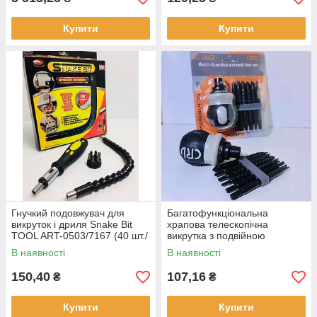
Купити
Купити
Гнучкий подовжувач для
Багатофункціональна
викруток і дриля Snake Bit
храпова телескопічна
TOOL ART-0503/7167 (40 шт./
викрутка з подвійною
ясть)
головкоюTOOLS 13 (120 шт./
В наявності
В наявності
ящ)
150,40
107,16
₴
₴
Купити
Купити