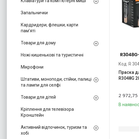
Клавіатури та комп'ютерні миші
Запальнички
Кардридери, флешки, карти
пам'яті
Товари для дому
Ножі кишенькові та туристичні
R 30
Мікрофони
Праска д
R3048G 20
Штативи, моноподи, стійки, палиці
та лампи для селфі
2 972,75
Товари для дітей
В наявнос
Кріплення для телевізора
Кронштейн
Активний відпочинок, туризм та
хобі