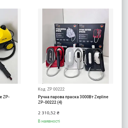
ZP 00222
e ZP-
Ручна парова праска 3000Вт Zepline
ZP-00222 (4)
2 310,52 ₴
В наявності