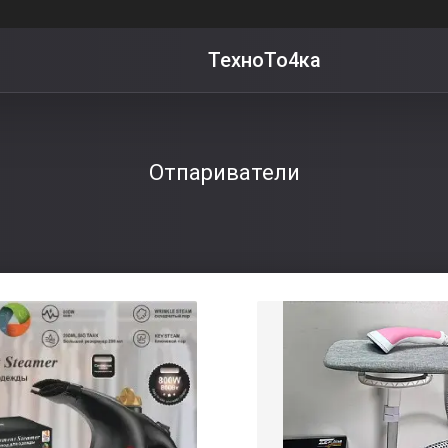
ТехноТо4ка
Отпариватели