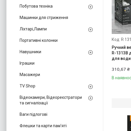
Побутова техніка
Машинки для стриження
Ліхтарі,Лампи
R 13
Портативні колонки
Ручний в
Навушники
R-1313B 
для води 
Іграшки
310,67 ₴
Масажери
В наявнос
TV Shop
Відеокамери, Відеореєстратори
та сигналізації
Ваги підлогові
Флешки та карти пам'яті