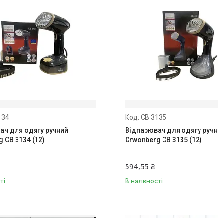
134
CB 3135
ач для одягу ручний
Відпарювач для одягу руч
 CB 3134 (12)
Crwonberg CB 3135 (12)
594,55 ₴
ті
В наявності