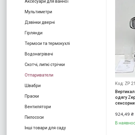
Аксесуари для ванної
Мультиметри
Дзвінки дверні
Гірлянди
Термоси та термокухлі
Водонагрівачі
Скотчі, липкі стрічки
Отпариватели
ZP 2
Швабри
Вертикал
Праски
одягу Zep
сенсорни
Вентилятори
924,49 ₴
Пилососи
В наявнос
Інші товари для саду