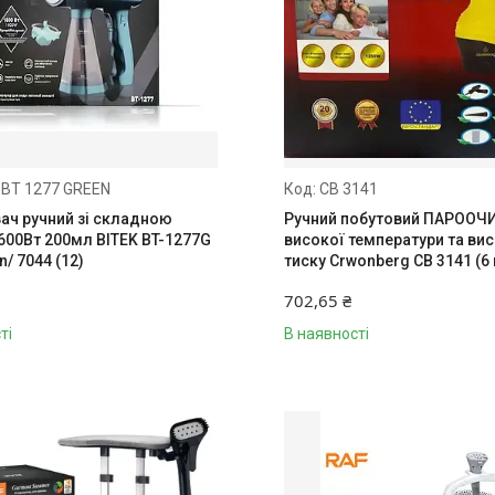
 BT 1277 GREEN
CB 3141
ач ручний зі складною
Ручний побутовий ПАРООЧ
600Вт 200мл BITEK BT-1277G
високої температури та ви
n/ 7044 (12)
тиску Crwonberg CB 3141 (6
702,65 ₴
ті
В наявності