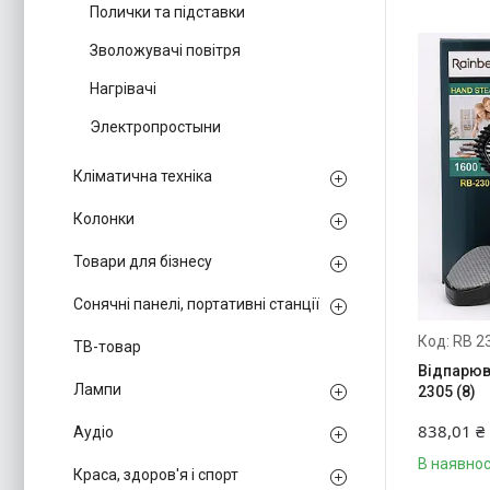
Полички та підставки
Зволожувачі повітря
Нагрівачі
Электропростыни
Кліматична техніка
Колонки
Товари для бізнесу
Сонячні панелі, портативні станції
RB 2
ТВ-товар
Відпарюв
Лампи
2305 (8)
838,01 ₴
Аудіо
В наявнос
Краса, здоров'я і спорт