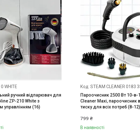
10 WHITE
STEAM CLEANER 0183 3
ьний ручний відпарювач для
Пароочисник 2500 Вт 10-в-
line ZP-210 White з
Cleaner Maxi, пароочисник 
м управлінням (16)
тиску для всіх потреб (8-12
799 ₴
ті
В наявності