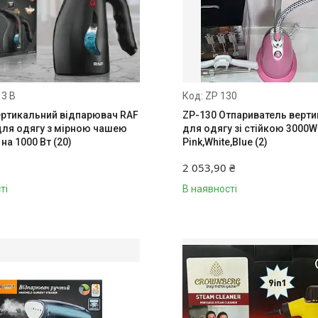
13 B
ZP 130
ертикальний відпарювач RAF
ZP-130 Отпариватель верт
для одягу з мірною чашею
для одягу зі стійкою 3000W
на 1000 Вт (20)
Pink,White,Blue (2)
2 053,90 ₴
ті
В наявності