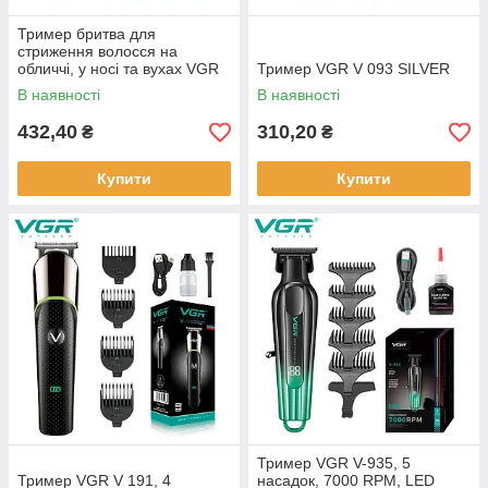
Тример бритва для
стриження волосся на
обличчі, у носі та вухах VGR
Тример VGR V 093 SILVER
V-627 (100)
В наявності
В наявності
432,40
310,20
₴
₴
Купити
Купити
Тример VGR V-935, 5
Тример VGR V 191, 4
насадок, 7000 RPM, LED