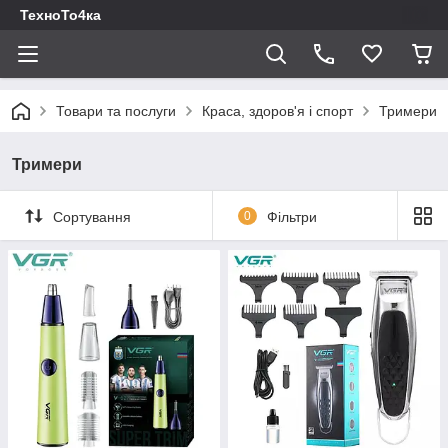
ТехноТо4ка
Товари та послуги
Краса, здоров'я і спорт
Тримери
Тримери
Сортування
0
Фільтри