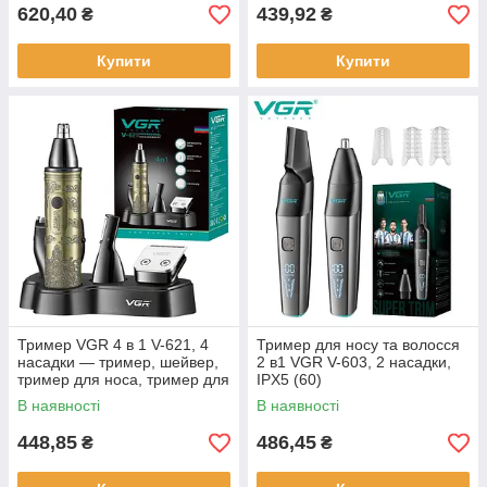
620,40
439,92
₴
₴
Купити
Купити
Тример VGR 4 в 1 V-621, 4
Тример для носу та волосся
насадки — тример, шейвер,
2 в1 VGR V-603, 2 насадки,
тример для носа, тример для
IPX5 (60)
тіла
В наявності
В наявності
448,85
486,45
₴
₴