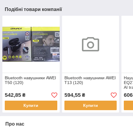
Подібні товари компанії
Bluetooth навушники AWEI
Bluetooth навушники AWEI
Науш
T50 (120)
T13 (120)
EQ2
AI t
542,85
594,55
606
₴
₴
Купити
Купити
Про нас