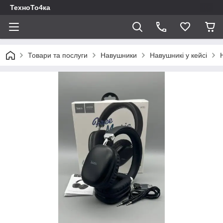
ТехноТо4ка
Товари та послуги
Навушники
Навушникі у кейсі