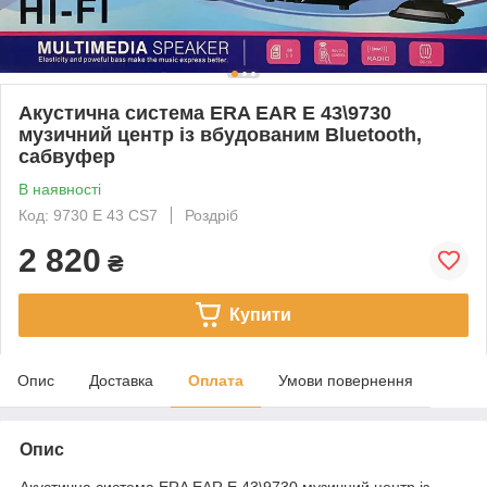
Акустична система ERA EAR E 43\9730
музичний центр із вбудованим Bluetooth,
сабвуфер
В наявності
Код: 9730 E 43 CS7
Роздріб
2 820
₴
Купити
Опис
Доставка
Оплата
Умови повернення
Опис
Акустична система ERA EAR E 43\9730 музичний центр із