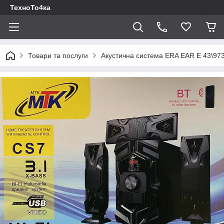
ТехноТо4ка
Товари та послуги
Акустична система ERA EAR E 43\973