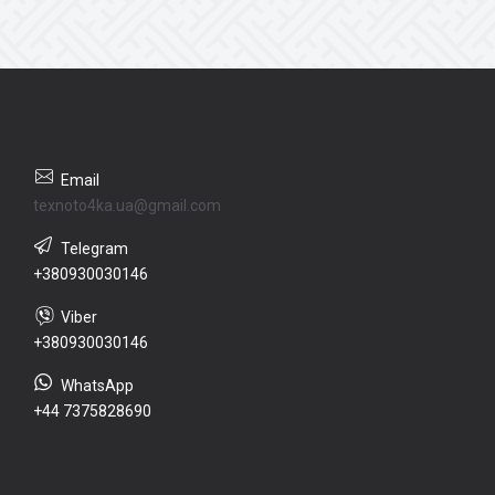
texnoto4ka.ua@gmail.com
+380930030146
+380930030146
+44 7375828690