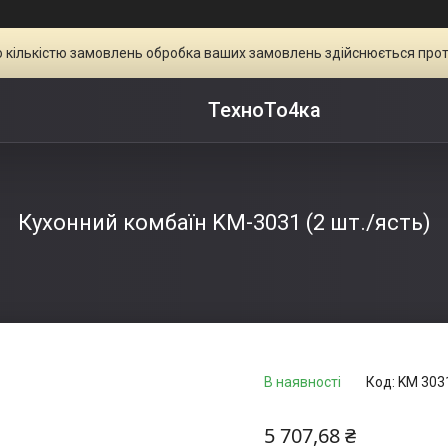
ою кількістю замовлень обробка ваших замовлень здійснюється прот
ТехноТо4ка
Кухонний комбаїн KM-3031 (2 шт./ясть)
В наявності
Код:
KM 303
5 707,68 ₴