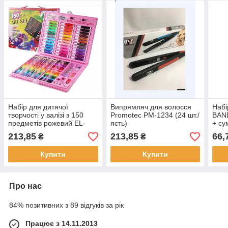
Набір для дитячої
Випрямляч для волосся
Набі
творчості у валізі з 150
Promotec PM-1234 (24 шт./
BAND
предметів рожевий EL-
ясть)
+ су
1095-1 (20 шт./ясть)
(120
213,85
213,85
66,
₴
₴
Купити
Купити
Про нас
84% позитивних з 89 відгуків за рік
Працює з 14.11.2013