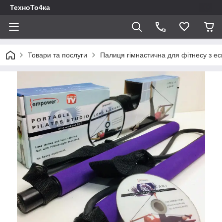
ТехноТо4ка
Товари та послуги
Палиця гімнастична для фітнесу з ес