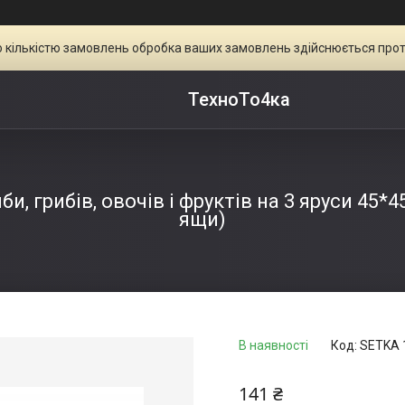
ою кількістю замовлень обробка ваших замовлень здійснюється прот
ТехноТо4ка
би, грибів, овочів і фруктів на 3 яруси 45*4
ящи)
В наявності
Код:
SETKA 
141 ₴