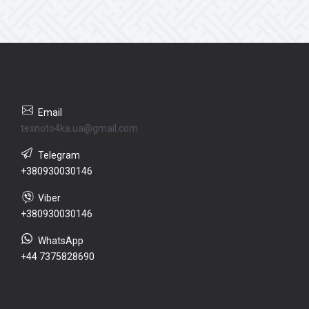
texnoto4ka.ua@gmail.com
+380930030146
+380930030146
+44 7375828690