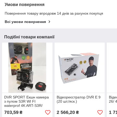
Умови повернення
Повернення товару впродовж 14 днів за рахунок покупця
Всі умови повернення
Подібні товари компанії
DVR SPORT Екшн камера
Відеореєстратор DVR E 9
Віде
з пулом S3R WI FI
(20 шт./яск.)
26/ 
waterprof 4K ART-S3R/
4185 (20 шт./яск.)
703,59
2 566,20
1 7
₴
₴