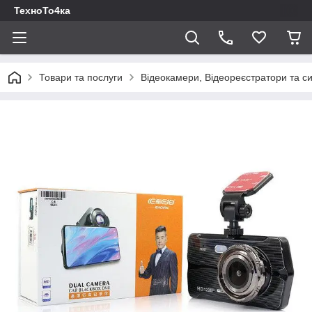
ТехноТо4ка
Товари та послуги
Відеокамери, Відеореєстратори та си