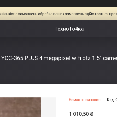
ою кількістю замовлень обробка ваших замовлень здійснюється прот
ТехноТо4ка
YCC-365 PLUS 4 megapixel wifi ptz 1.5" came
Немає в наявності
Код:
1 010,50 ₴