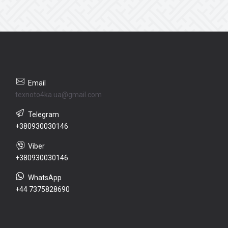
texnoto4ka.ua@gmail.com
+380930030146
+380930030146
+44 7375828690