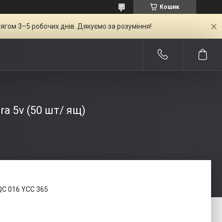
Кошик
ягом 3–5 робочих днів. Дякуємо за розуміння!
ra 5v (50 шт/ ящ)
QC 016 YCC 365