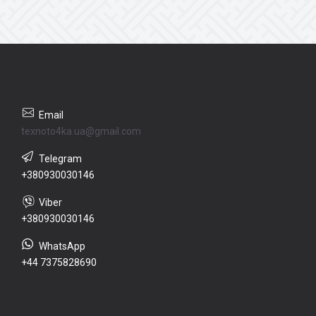
texnoto4ka.ua@gmail.com
+380930030146
+380930030146
+44 7375828690