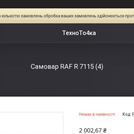
ою кількістю замовлень обробка ваших замовлень здійснюється прот
ТехноТо4ка
Самовар RAF R 7115 (4)
Немає в наявності
Код:
2 002,67 ₴