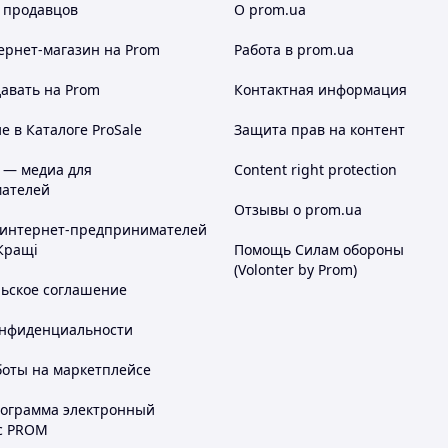
 продавцов
О prom.ua
ернет-магазин
на Prom
Работа в prom.ua
авать на Prom
Контактная информация
 в Каталоге ProSale
Защита прав на контент
 — медиа для
Content right protection
ателей
Отзывы о prom.ua
 интернет-предпринимателей
Кращі
Помощь Силам обороны
(Volonter by Prom)
льское соглашение
онфиденциальности
боты на маркетплейсе
рограмма электронный
с PROM