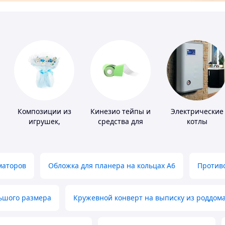
Композиции из
Кинезио тейпы и
Электрические
ов
игрушек,
средства для
котлы
одежды,
тейпирования
подгузников
маторов
Обложка для планера на кольцах А6
Противо
льшого размера
Кружевной конверт на выписку из роддом