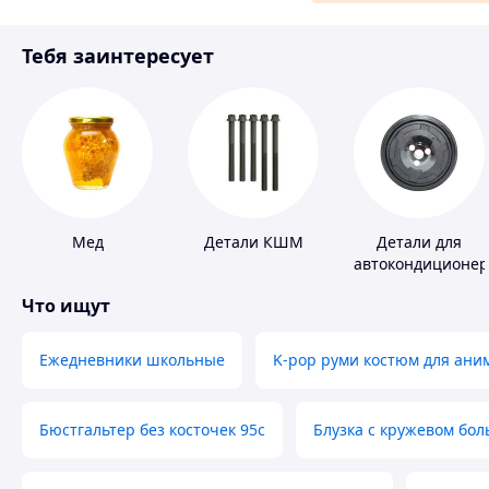
Материалы для ремонта
Тебя заинтересует
Спорт и отдых
Мед
Детали КШМ
Детали для
автокондиционер
Что ищут
Ежедневники школьные
K-pop руми костюм для ани
Бюстгальтер без косточек 95с
Блузка с кружевом бо