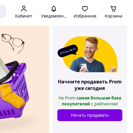
Кабинет
Уведомления
Избранное
Корзина
О! Есть заказ
Начните продавать
Prom
уже сегодня
На
Prom
самая большая база
покупателей
с рейтингом
!
Начать продавать