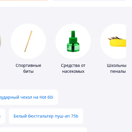
Спортивные
Средства от
Школьные
биты
насекомых
пеналы
ударный чехол на Hot 60i
а
Белый бюстгальтер пуш-ап 75b