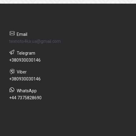
texnoto4ka.ua@gmail.com
+380930030146
+380930030146
+44 7375828690