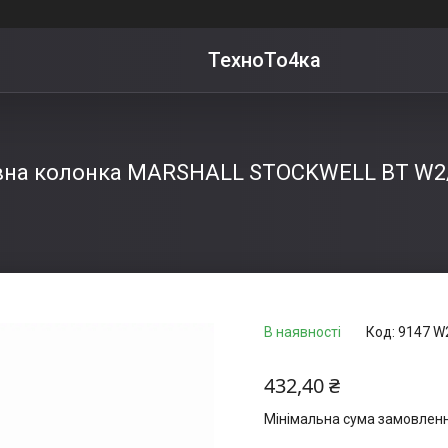
ТехноТо4ка
на колонка MARSHALL STOCKWELL BT W2/
В наявності
Код:
9147 W
432,40 ₴
Мінімальна сума замовлення