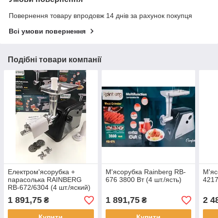
Повернення товару впродовж 14 днів за рахунок покупця
Всі умови повернення
Подібні товари компанії
Електром'ясорубка +
М'ясорубка Rainberg RB-
М'яс
парасолька RAINBERG
676 3800 Вт (4 шт./ясть)
4217
RB-672/6304 (4 шт./яский)
1 891,75
1 891,75
2 4
₴
₴
Купити
Купити