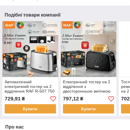
Подібні товари компанії
Автоматичний
Електричний тостер на 2
Тост
електричний тостер на 2
відділення з
реж
відділення RAF R-507 750
двосторонньою випічкою
на 2
Вт (12)
RAF R.502 930 Вт (12)
R.21
729,91
797,12
702
₴
₴
Купити
Купити
Про нас