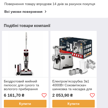
Повернення товару впродовж 14 днів за рахунок покупця
Всі умови повернення
Подібні товари компанії
Бездротовий мийний
Електром’ясорубка 3в1
пилосос для сухого та
4000Вт Соковитискач
вологого прибирання
шинковка та насадка для
Zepline ZP-00372 180Вт
колбаси ZP 00207 (6)
6 161,70
2 053,90
₴
₴
(1)
Купити
Купити