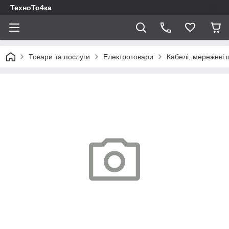
ТехноТо4ка
Товари та послуги
Електротовари
Кабелі, мережеві 