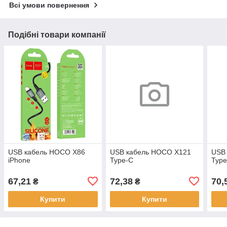
Всі умови повернення
Подібні товари компанії
USB кабель HOCO X86
USB кабель HOCO X121
USB
iPhone
Type-C
Type
67,21
72,38
70,
₴
₴
Купити
Купити