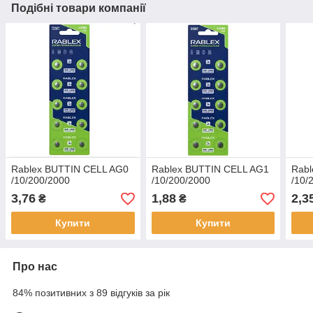
Подібні товари компанії
Rablex BUTTIN CELL AG0
Rablex BUTTIN CELL AG1
Rabl
/10/200/2000
/10/200/2000
/10/
3,76
1,88
2,3
₴
₴
Купити
Купити
Про нас
84% позитивних з 89 відгуків за рік