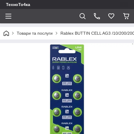
ТехноТо4ка
Товари та послуги
Rablex BUTTIN CELL AG3 /10/200/20