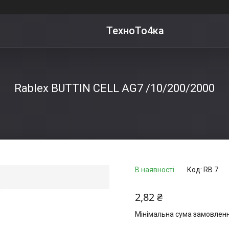
ТехноТо4ка
Rablex BUTTIN CELL AG7 /10/200/2000
В наявності
Код:
RB 7
2,82 ₴
Мінімальна сума замовлення