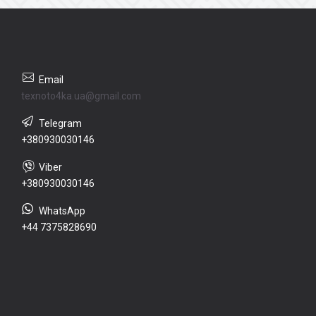
texnoto4ka.ua@gmail.com
+380930030146
+380930030146
+44 7375828690