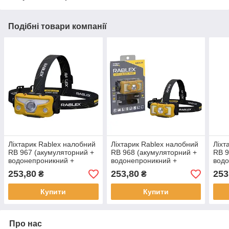
Подібні товари компанії
Ліхтарик Rablex налобний
Ліхтарик Rablex налобний
Ліхт
RB 967 (акумуляторний +
RB 968 (акумуляторний +
RB 9
водонепроникний +
водонепроникний +
водо
white/red/yelow + Type-C)
white/red/yelow + Type-C)
whit
253,80
253,80
253
₴
₴
/40
/40
/40
Купити
Купити
Про нас