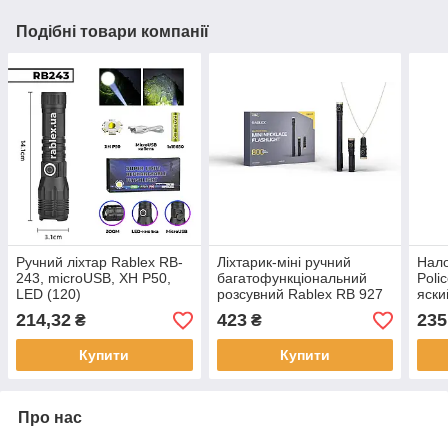
Подібні товари компанії
Ручний ліхтар Rablex RB-
Ліхтарик-міні ручний
Нало
243, microUSB, XH P50,
багатофункціональний
Poli
LED (120)
розсувний Rablex RB 927
яски
/100
214,32
423
235
₴
₴
Купити
Купити
Про нас