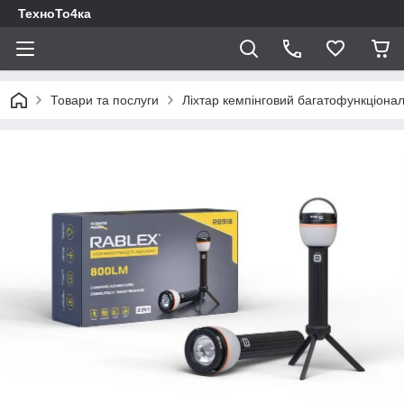
ТехноТо4ка
Товари та послуги
Ліхтар кемпінговий багатофункціона