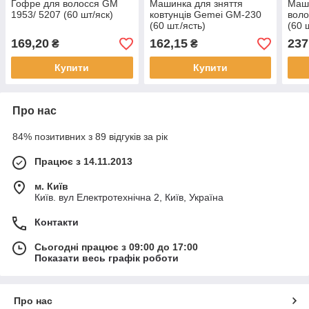
Гофре для волосся GM
Машинка для зняття
Маш
1953/ 5207 (60 шт/яск)
ковтунців Gemei GM-230
вол
(60 шт./ясть)
(60 ш
169,20
162,15
237
₴
₴
Купити
Купити
Про нас
84% позитивних з 89 відгуків за рік
Працює з 14.11.2013
м. Київ
Київ. вул Електротехнічна 2, Київ, Україна
Контакти
Сьогодні працює з 09:00 до 17:00
Показати весь графік роботи
Про нас