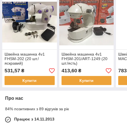
Швейна машинка 4v1
Швейна машинка 4v1
Шве
FHSM-202 (20 шт./
FHSM-201/ART-1249 (20
MACH
яскравий)
шт./ясть)
531,57
413,60
783
₴
₴
Купити
Купити
Про нас
84% позитивних з 89 відгуків за рік
Працює з 14.11.2013