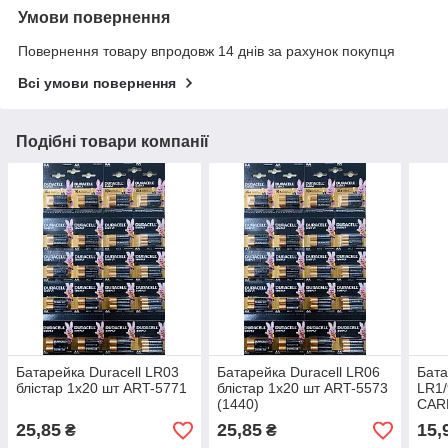
Умови повернення
Повернення товару впродовж 14 днів за рахунок покупця
Всі умови повернення
Подібні товари компанії
Батарейка Duracell LR03
Батарейка Duracell LR06
Бата
блістар 1x20 шт ART-5771
блістар 1x20 шт ART-5573
LR1/
(1440)
CARD
25,85
25,85
15,
₴
₴