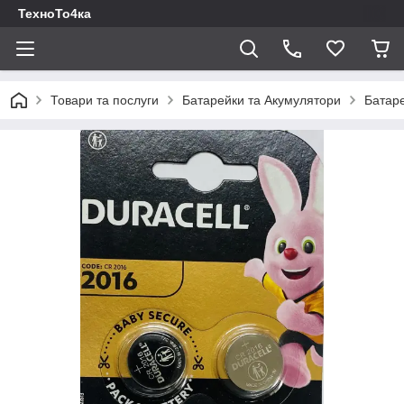
ТехноТо4ка
Товари та послуги
Батарейки та Акумулятори
Батар