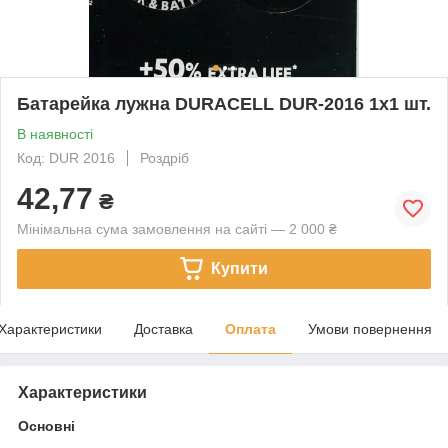
Батарейка лужна DURACELL DUR-2016 1x1 шт.
В наявності
Код: DUR 2016
Роздріб
42,77
₴
Мінімальна сума замовлення на сайті — 2 000 ₴
Купити
Характеристики
Доставка
Оплата
Умови повернення
Характеристики
Основні