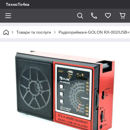
ТехноТо4ка
Товари та послуги
Радіоприймачі-GOLON RX-002/USB+SD