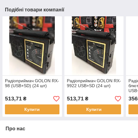
Подібні товари компанії
Радіоприймач GOLON RX-
Радіоприймач GOLON RX-
Рад
98 (USB+SD) (24 шт)
9922 USB+SD (24 шт)
блю
USB+
513,71
513,71
356
₴
₴
Купити
Купити
Про нас