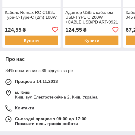
Кабель Remax RC-C183c
Адаптер USB с кабелем
Каб
Type-C-Type-C (2m) 100W
USB-TYPE C 200W
045 
+CABLE USB/PD ART-9921
(250)
124,55
124,55
67,
₴
₴
Купити
Купити
Про нас
84% позитивних з 89 відгуків за рік
Працює з 14.11.2013
м. Київ
Київ. вул Електротехнічна 2, Київ, Україна
Контакти
Сьогодні працює з 09:00 до 17:00
Показати весь графік роботи