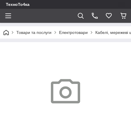
ТехноТо4ка
Товари та послуги
Електротовари
Кабелі, мережеві 