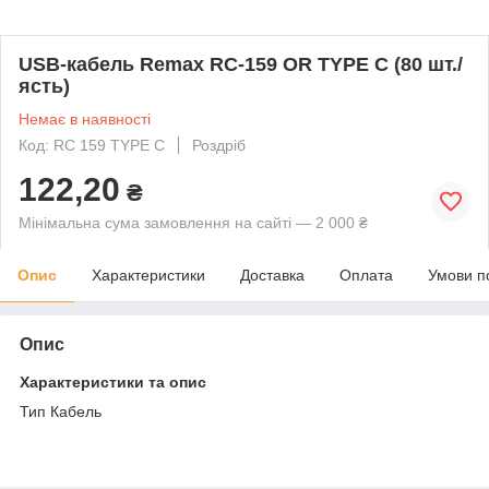
USB-кабель Remax RC-159 OR TYPE C (80 шт./
ясть)
Немає в наявності
Код: RC 159 TYPE C
Роздріб
122,20
₴
Мінімальна сума замовлення на сайті — 2 000 ₴
Опис
Характеристики
Доставка
Оплата
Умови п
Опис
Характеристики та опис
Тип Кабель