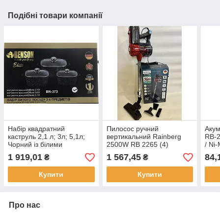
Подібні товари компанії
Набір квадратний
Пилосос ручний
Аку
каструль 2,1 л; 3л; 5,1л;
вертикальний Rainberg
RB-2
Чорний із білими
2500W RB 2265 (4)
/ Ni-
домішками, Мармурове
шт. 
1 919,01
1 567,45
84,
₴
₴
BN 373 (4 шт./ясть)
Купити
Купити
Про нас