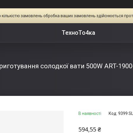
ою кількістю замовлень обробка ваших замовлень здійснюється прот
ТехноТо4ка
риготування солодкої вати 500W ART-1900-
В наявності
Код:
9399 S
594,55 ₴