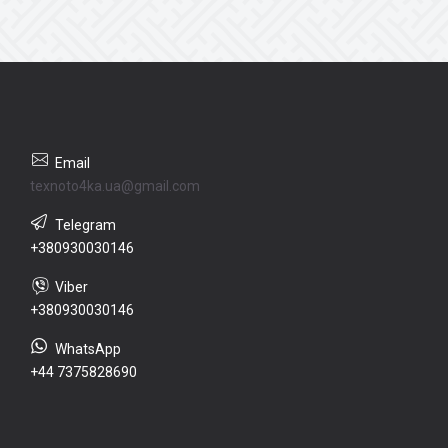
texnoto4ka.ua@gmail.com
+380930030146
+380930030146
+44 7375828690