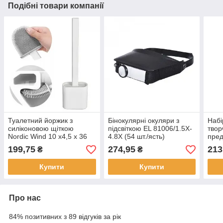
Подібні товари компанії
Туалетний йоржик з
Бінокулярні окуляри з
Набі
силіконовою щіткою
підсвіткою EL 81006/1.5X-
твор
Nordic Wind 10 х4,5 х 36
4.8Х (54 шт./ясть)
пред
см ART 1661 (50 шт./ясть)
1095
199,75
274,95
213
₴
₴
Купити
Купити
Про нас
84% позитивних з 89 відгуків за рік