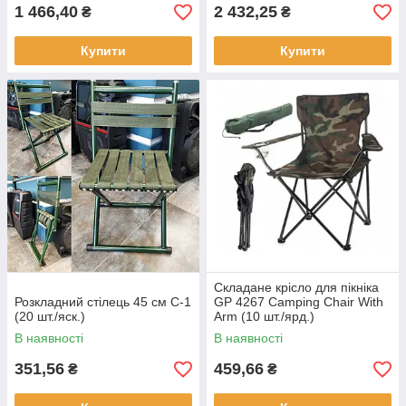
1 466,40
2 432,25
₴
₴
Купити
Купити
Складане крісло для пікніка
Розкладний стілець 45 см C-1
GP 4267 Camping Chair With
(20 шт./яск.)
Arm (10 шт./ярд.)
В наявності
В наявності
351,56
459,66
₴
₴