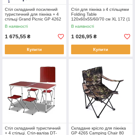
Стіл складаний посилений
Стіл для пікніка з 4 стільцями
туристичний для пікніка + 4
Folding Table
стільці Grand Picnic GP 4262
120х60х55/60/70 см XL 172 (1
(1)
шт./ясть)
В наявності
В наявності
1 675,55
1 026,95
₴
₴
Купити
Купити
Стіл складаний туристичний
Складане крісло для пікніка
+ 4 стільці. Стіл-валіза DT-
GP 4265 Camping Chair 80