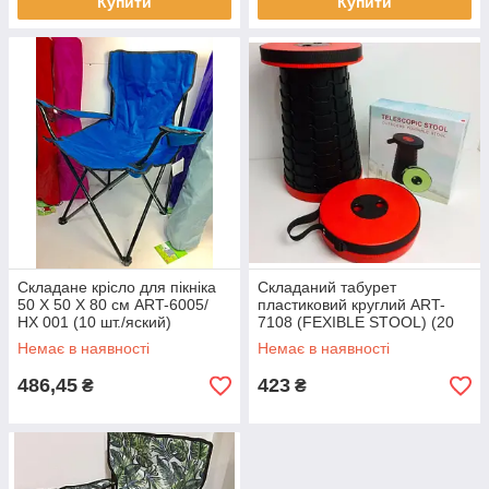
Купити
Купити
Складане крісло для пікніка
Складаний табурет
50 Х 50 Х 80 см ART-6005/
пластиковий круглий ART-
HX 001 (10 шт./яский)
7108 (FEXIBLE STOOL) (20
шт./ясть)
Немає в наявності
Немає в наявності
486,45
423
₴
₴