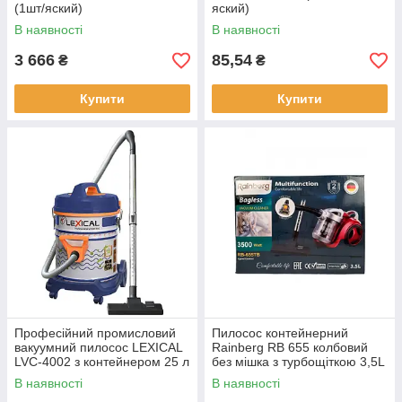
(1шт/яский)
яский)
В наявності
В наявності
3 666
85,54
₴
₴
Купити
Купити
Професійний промисловий
Пилосос контейнерний
вакуумний пилосос LEXICAL
Rainberg RB 655 колбовий
LVC-4002 з контейнером 25 л
без мішка з турбощіткою 3,5L
Blue/Orange 220
3500W (1 шт./ясть)
В наявності
В наявності