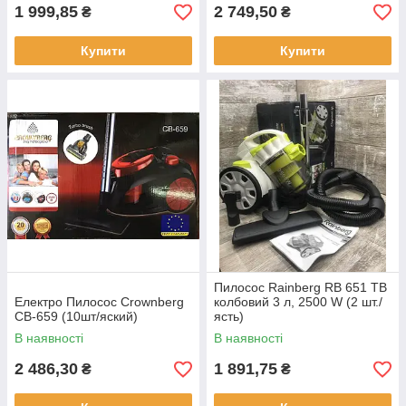
1 999,85
2 749,50
₴
₴
Купити
Купити
Пилосос Rainberg RB 651 TB
Електро Пилосос Crownberg
колбовий 3 л, 2500 W (2 шт./
CB-659 (10шт/яский)
ясть)
В наявності
В наявності
2 486,30
1 891,75
₴
₴