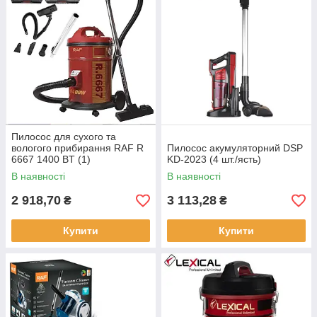
Пилосос для сухого та
вологого прибирання RAF R
Пилосос акумуляторний DSP
6667 1400 BT (1)
KD-2023 (4 шт./ясть)
В наявності
В наявності
2 918,70
3 113,28
₴
₴
Купити
Купити