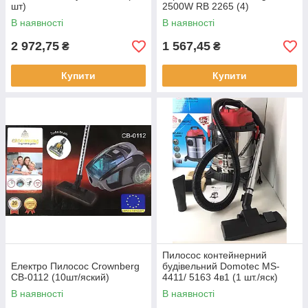
шт)
2500W RB 2265 (4)
В наявності
В наявності
2 972,75
1 567,45
₴
₴
Купити
Купити
Пилосос контейнерний
Електро Пилосос Crownberg
будівельний Domotec MS-
CB-0112 (10шт/яский)
4411/ 5163 4в1 (1 шт./яск)
В наявності
В наявності