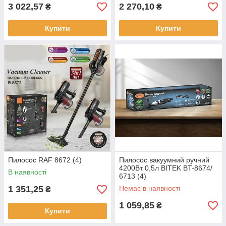
3 022,57
2 270,10
₴
₴
Купити
Купити
Пилосос RAF 8672 (4)
Пилосос вакуумний ручний
4200Вт 0,5л BITEK BT-8674/
В наявності
6713 (4)
1 351,25
Немає в наявності
₴
1 059,85
₴
Купити