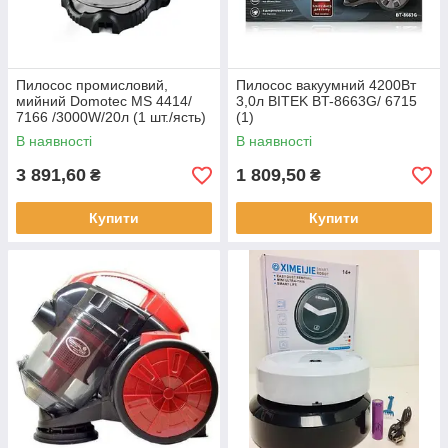
Пилосос промисловий,
Пилосос вакуумний 4200Вт
мийний Domotec MS 4414/
3,0л BITEK BT-8663G/ 6715
7166 /3000W/20л (1 шт./ясть)
(1)
В наявності
В наявності
3 891,60
1 809,50
₴
₴
Купити
Купити